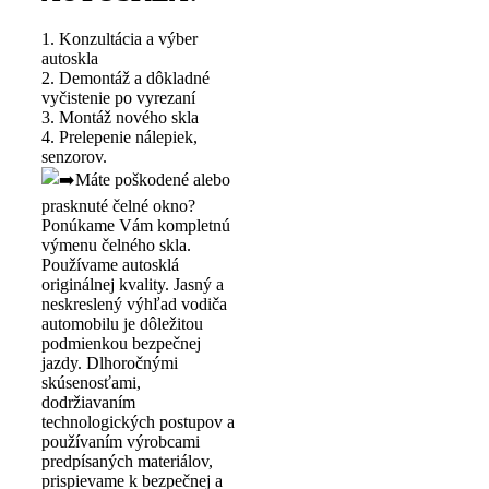
1. Konzultácia a výber
autoskla
2. Demontáž a dôkladné
vyčistenie po vyrezaní
3. Montáž nového skla
4. Prelepenie nálepiek,
senzorov.
Máte poškodené alebo
prasknuté čelné okno?
Ponúkame Vám kompletnú
výmenu čelného skla.
Používame autosklá
originálnej kvality. Jasný a
neskreslený výhľad vodiča
automobilu je dôležitou
podmienkou bezpečnej
jazdy. Dlhoročnými
skúsenosťami,
dodržiavaním
technologických postupov a
používaním výrobcami
predpísaných materiálov,
prispievame k bezpečnej a