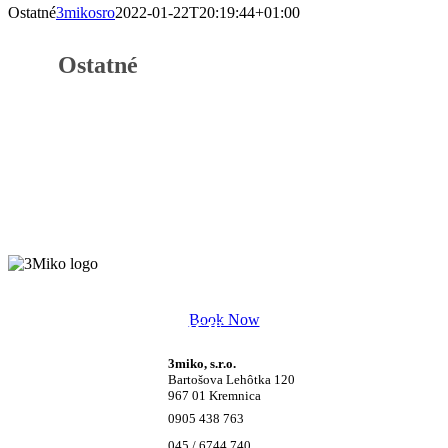
Ostatné
3mikosro
2022-01-22T20:19:44+01:00
Ostatné
Book Now
KONTAKTNÉ INFORMÁCIE
3miko, s.r.o.
Bartošova Lehôtka 120
967 01 Kremnica
0905 438 763
045 / 6744 740