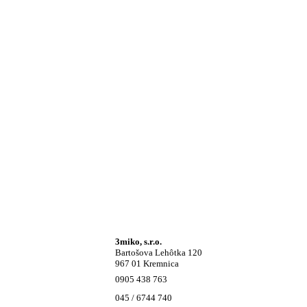
3miko, s.r.o.
Bartošova Lehôtka 120
967 01 Kremnica
0905 438 763
045 / 6744 740