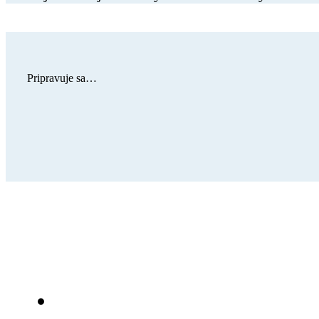
Pripravuje sa…
Sme tu pre Vás!
Zavolajte nám