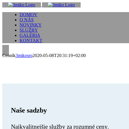
Skip
to
DOMOV
content
O NÁS
NOVINKY
SLUŽBY
GALÉRIA
KONTAKT
Cenník
3mikosro
2020-05-08T20:31:19+02:00
Cenník
Naše sadzby
Najkvalitnejšie služby za rozumné ceny.